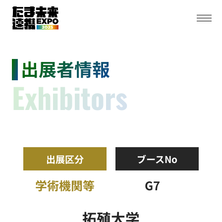
出展者情報
Exhibitors
出展区分
ブースNo
学術機関等
G7
拓殖大学