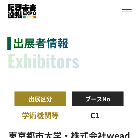
出展者情報
Exhibitors
出展区分
ブースNo
学術機関等
C1
東京都市大学・株式会社wead